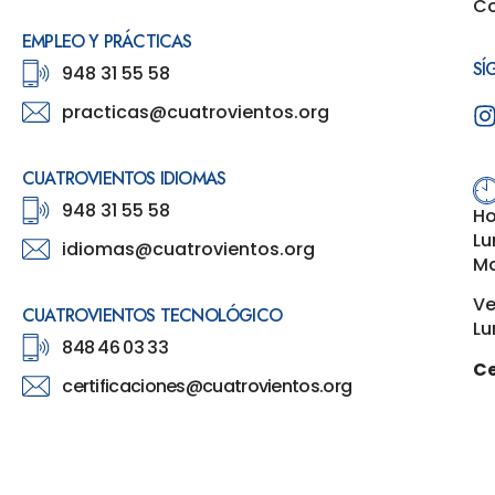
Co
EMPLEO Y PRÁCTICAS
SÍ
948 31 55 58
practicas@cuatrovientos.org
CUATROVIENTOS IDIOMAS
948 31 55 58
Ho
Lu
idiomas@cuatrovientos.org
Ma
Ve
CUATROVIENTOS TECNOLÓGICO
Lu
848 46 03 33
Ce
certificaciones@cuatrovientos.org