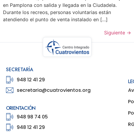
en Pamplona con salida y llegada en la Ciudadela.
Durante los recreos, personas voluntarias están
atendiendo el punto de venta instalado en […]
Siguiente
→
SECRETARÍA
948 12 41 29
LE
secretaria@cuatrovientos.org
Av
Po
ORIENTACIÓN
Po
948 98 74 05
R
948 12 41 29