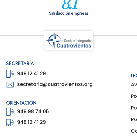
8.1
Satisfacción empresas
SECRETARÍA
948 12 41 29
LE
secretaria@cuatrovientos.org
Av
Po
ORIENTACIÓN
Po
948 98 74 05
R
948 12 41 29
Co