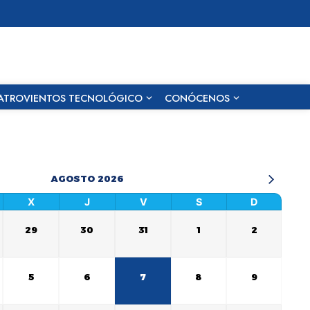
ATROVIENTOS TECNOLÓGICO
CONÓCENOS
AGOSTO 2026
X
J
V
S
D
29
30
31
1
2
5
6
7
8
9