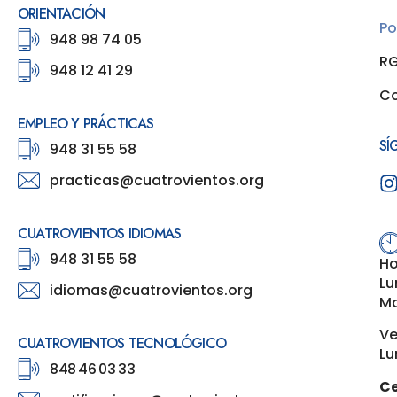
ORIENTACIÓN
Po
948 98 74 05
R
948 12 41 29
Co
EMPLEO Y PRÁCTICAS
SÍ
948 31 55 58
practicas@cuatrovientos.org
CUATROVIENTOS IDIOMAS
948 31 55 58
Ho
Lu
idiomas@cuatrovientos.org
Ma
Ve
CUATROVIENTOS TECNOLÓGICO
Lu
848 46 03 33
Ce