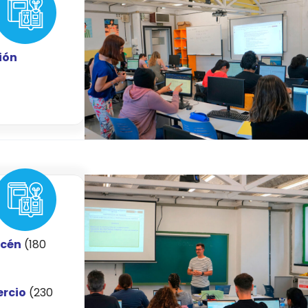
ión
acén
(180
ercio
(230