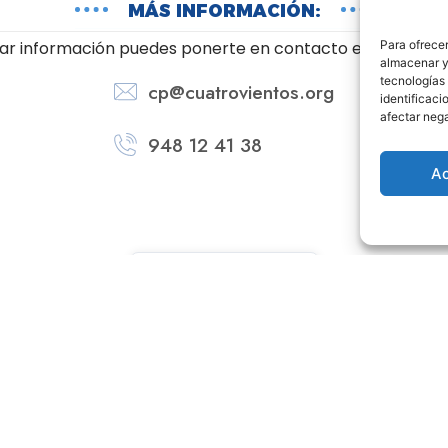
MÁS INFORMACIÓN:
ar información puedes ponerte en contacto en el correo 
Para ofrecer
almacenar y/
tecnologías
cp@cuatrovientos.org
identificaci
afectar nega
948 12 41 38
A
UBICACIÓN
Legal
Av. de San Jorge, 6, 31
Navarra
ca de cookies