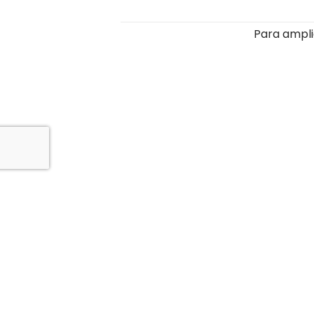
Para ampli
LEGAL
SECRETARÍA
Aviso 
948 12 41 29
Políti
secretaria@cuatrovientos.org