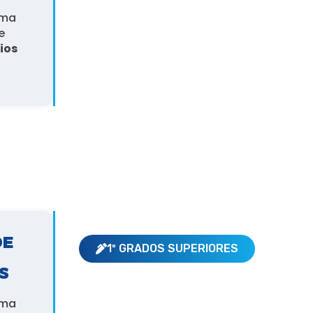
ama
e
ios
DE
1º GRADOS SUPERIORES
S
ama