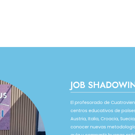
JOB SHADOWI
El profesorado de Cuatrovien
centros educativos de países 
Austria, Italia, Croacia, Suec
conocer nuevas metodologías