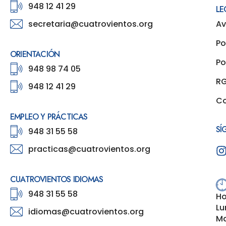
948 12 41 29
LE
secretaria@cuatrovientos.org
Av
Po
ORIENTACIÓN
Po
948 98 74 05
R
948 12 41 29
Co
EMPLEO Y PRÁCTICAS
SÍ
948 31 55 58
practicas@cuatrovientos.org
CUATROVIENTOS IDIOMAS
948 31 55 58
Ho
Lu
idiomas@cuatrovientos.org
Ma