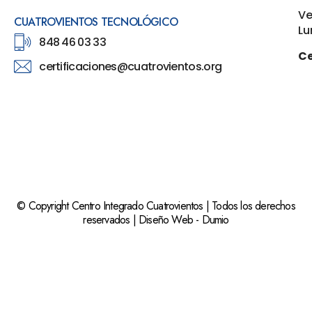
Ve
CUATROVIENTOS TECNOLÓGICO
Lu
848 46 03 33
Ce
certificaciones@cuatrovientos.org
© Copyright Centro Integrado Cuatrovientos | Todos los derechos
reservados |
Diseño Web
-
Dumio