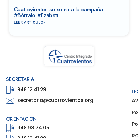
Cuatrovientos se suma a la campaña
#Bórralo #Ezabatu
LEER ARTÍCULO»
SECRETARÍA
948 12 41 29
LE
secretaria@cuatrovientos.org
Av
Po
ORIENTACIÓN
Po
948 98 74 05
R