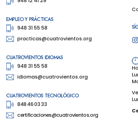
948 12 41 29
Co
EMPLEO Y PRÁCTICAS
SÍ
948 31 55 58
practicas@cuatrovientos.org
CUATROVIENTOS IDIOMAS
948 31 55 58
Ho
Lu
idiomas@cuatrovientos.org
Ma
Ve
CUATROVIENTOS TECNOLÓGICO
Lu
848 46 03 33
Ce
certificaciones@cuatrovientos.org