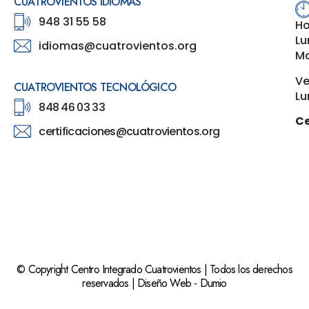
CUATROVIENTOS IDIOMAS
948 31 55 58
Ho
Lu
idiomas@cuatrovientos.org
Ma
Ve
CUATROVIENTOS TECNOLÓGICO
Lu
848 46 03 33
Ce
certificaciones@cuatrovientos.org
© Copyright Centro Integrado Cuatrovientos | Todos los derechos
reservados |
Diseño Web
-
Dumio