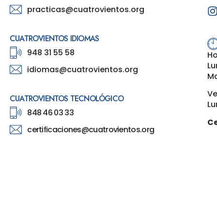
practicas@cuatrovientos.org
CUATROVIENTOS IDIOMAS
948 31 55 58
Ho
Lu
idiomas@cuatrovientos.org
Ma
Ve
CUATROVIENTOS TECNOLÓGICO
Lu
848 46 03 33
Ce
certificaciones@cuatrovientos.org