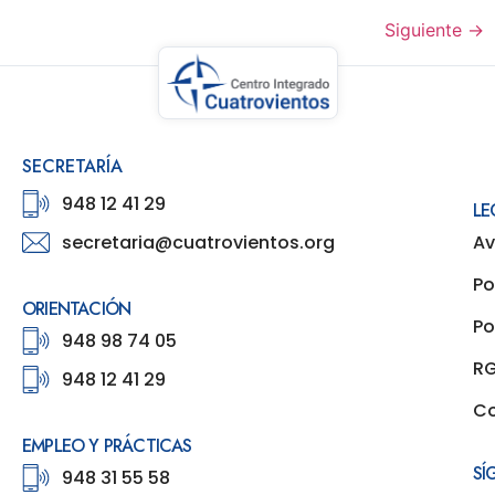
Siguiente
→
SECRETARÍA
948 12 41 29
LE
secretaria@cuatrovientos.org
Av
Po
ORIENTACIÓN
Po
948 98 74 05
R
948 12 41 29
Co
EMPLEO Y PRÁCTICAS
SÍ
948 31 55 58