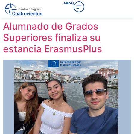
MENÚ
contenido
Alumnado de Grados
Superiores finaliza su
estancia ErasmusPlus